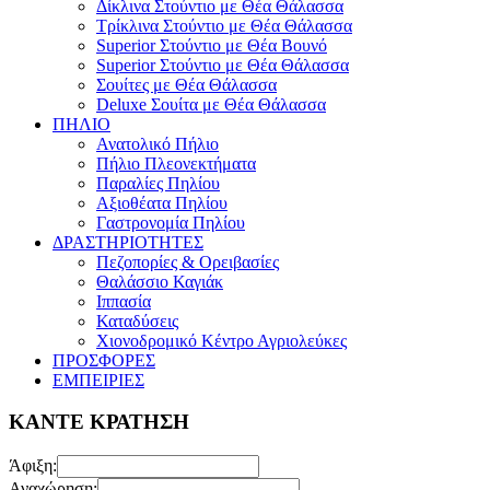
Δίκλινα Στούντιο με Θέα Θάλασσα
Τρίκλινα Στούντιο με Θέα Θάλασσα
Superior Στούντιο με Θέα Βουνό
Superior Στούντιο με Θέα Θάλασσα
Σουίτες με Θέα Θάλασσα
Deluxe Σουίτα με Θέα Θάλασσα
ΠΗΛΙΟ
Ανατολικό Πήλιο
Πήλιο Πλεονεκτήματα
Παραλίες Πηλίου
Αξιοθέατα Πηλίου
Γαστρονομία Πηλίου
ΔΡΑΣΤΗΡΙΟΤΗΤΕΣ
Πεζοπορίες & Ορειβασίες
Θαλάσσιο Καγιάκ
Ιππασία
Καταδύσεις
Χιονοδρομικό Κέντρο Αγριολεύκες
ΠΡΟΣΦΟΡΕΣ
ΕΜΠΕΙΡΙΕΣ
ΚΑΝΤΕ ΚΡΑΤΗΣΗ
Άφιξη:
Αναχώρηση: